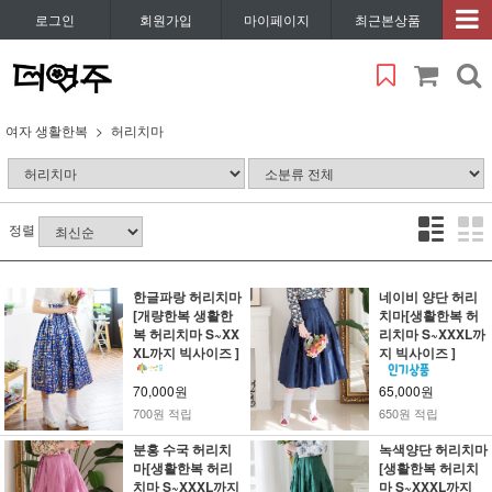
로그인
회원가입
마이페이지
최근본상품
여자 생활한복
허리치마
정렬
한글파랑 허리치마
네이비 양단 허리
[개량한복 생활한
치마[생활한복 허
복 허리치마 S~XX
리치마 S~XXXL까
XL까지 빅사이즈 ]
지 빅사이즈 ]
70,000원
65,000원
700원 적립
650원 적립
분홍 수국 허리치
녹색양단 허리치마
마[생활한복 허리
[생활한복 허리치
치마 S~XXXL까지
마 S~XXXL까지