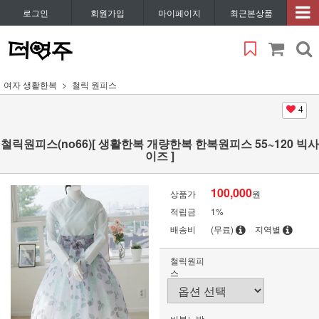
로그인
회원가입
마이페이지
최근본상품
여자 생활한복
철릭 원피스
4
철릭원피스(no66)[ 생활한복 개량한복 한복원피스 55~120 빅사
이즈 ]
100,000
상품가
원
적립금
1%
배송비
(무료)
지역별
철릭원피
스
버블노방