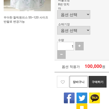
8번 덧치
마
우아한 철릭원피스 55~120 사이즈
반팔로 변경가능
소매기장
수량
100,000
옵션 적용가
원
장바구니
구매하기