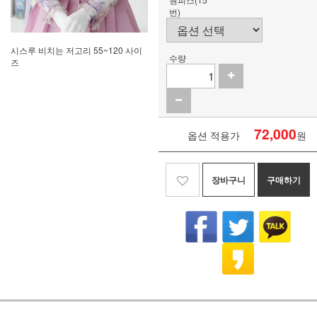
번)
시스루 비치는 저고리 55~120 사이
수량
즈
72,000
옵션 적용가
원
장바구니
구매하기