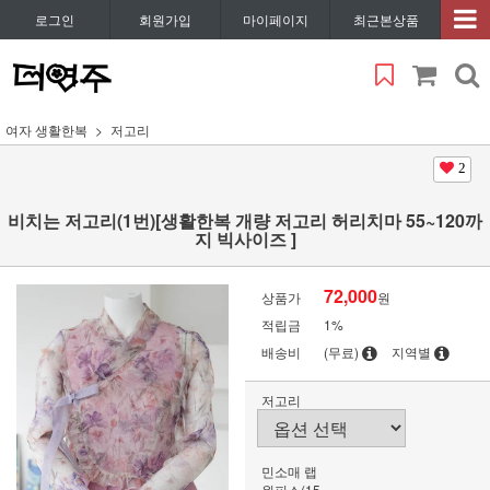
로그인
회원가입
마이페이지
최근본상품
여자 생활한복
저고리
2
비치는 저고리(1번)[생활한복 개량 저고리 허리치마 55~120까
지 빅사이즈 ]
72,000
상품가
원
적립금
1%
배송비
(무료)
지역별
저고리
민소매 랩
원피스(15