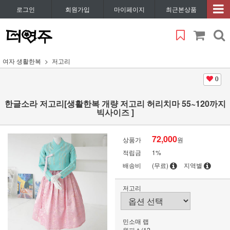
로그인
회원가입
마이페이지
최근본상품
여자 생활한복
저고리
0
한글소라 저고리[생활한복 개량 저고리 허리치마 55~120까지
빅사이즈 ]
72,000
상품가
원
적립금
1%
배송비
(무료)
지역별
저고리
민소매 랩
원피스(12