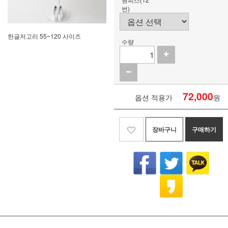
번)
한글저고리 55~120 사이즈
수량
72,000
옵션 적용가
원
장바구니
구매하기