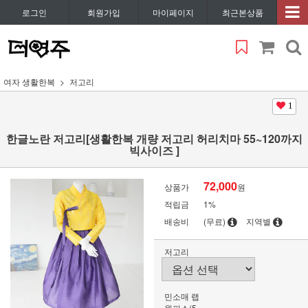
로그인
회원가입
마이페이지
최근본상품
여자 생활한복
저고리
1
한글노란 저고리[생활한복 개량 저고리 허리치마 55~120까지
빅사이즈 ]
72,000
상품가
원
적립금
1%
배송비
(무료)
지역별
저고리
민소매 랩
원피스(5