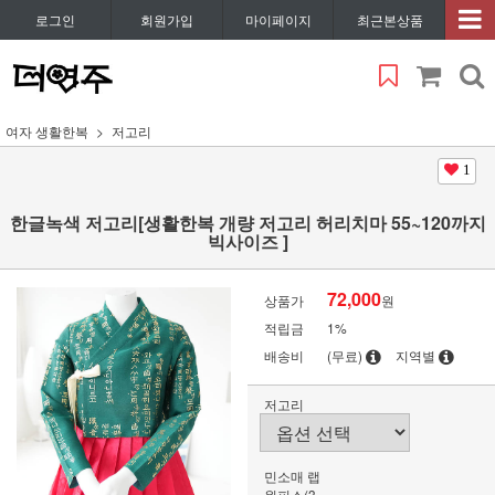
로그인
회원가입
마이페이지
최근본상품
여자 생활한복
저고리
1
한글녹색 저고리[생활한복 개량 저고리 허리치마 55~120까지
빅사이즈 ]
72,000
상품가
원
적립금
1%
배송비
(무료)
지역별
저고리
민소매 랩
원피스(3