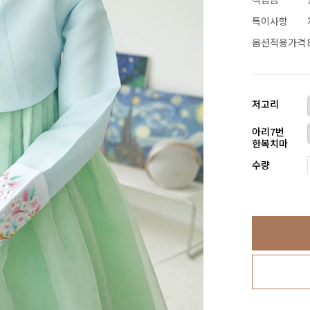
특이사항
옵션적용가격
저고리
아리7번
한복치마
수량