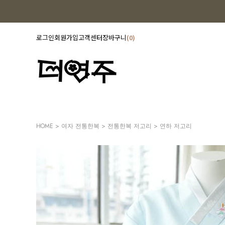
로그인
회원가입
고객센터
장바구니
0
HOME
>
여자 전통한복
>
전통한복 저고리
> 연하 저고리