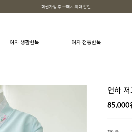
회원가입 후 구매시 최대 할인
여자 생활한복
여자 전통한복
연하 저
85,000
적립금