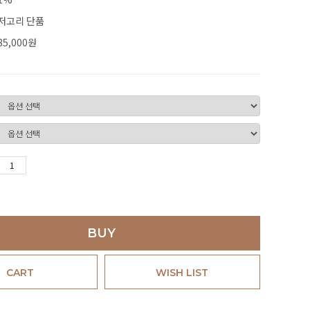
저고리 단품
85,000
원
BUY
CART
WISH LIST