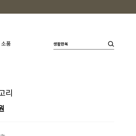
소품
고리
원
1%