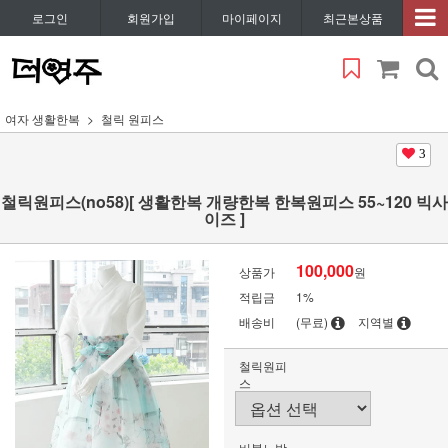
로그인
회원가입
마이페이지
최근본상품
여자 생활한복
철릭 원피스
3
철릭원피스(no58)[ 생활한복 개량한복 한복원피스 55~120 빅사
이즈 ]
100,000
상품가
원
적립금
1%
배송비
(무료)
지역별
철릭원피
스
버블노방