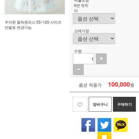
6번 덧치
마
우아한 철릭원피스 55~120 사이즈
반팔로 변경가능
소매기장
수량
100,000
옵션 적용가
원
장바구니
구매하기