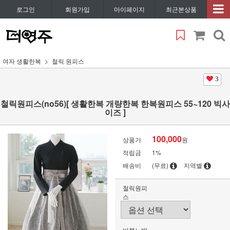
로그인
회원가입
마이페이지
최근본상품
여자 생활한복
철릭 원피스
3
철릭원피스(no56)[ 생활한복 개량한복 한복원피스 55~120 빅사
이즈 ]
100,000
상품가
원
적립금
1%
배송비
(무료)
지역별
철릭원피
스
버블노방