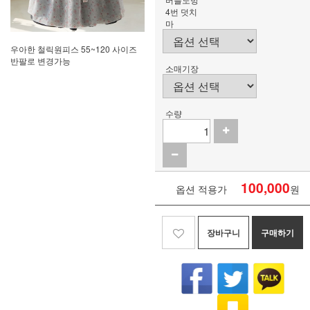
4번 덧치
마
우아한 철릭원피스 55~120 사이즈
반팔로 변경가능
소매기장
수량
100,000
옵션 적용가
원
장바구니
구매하기