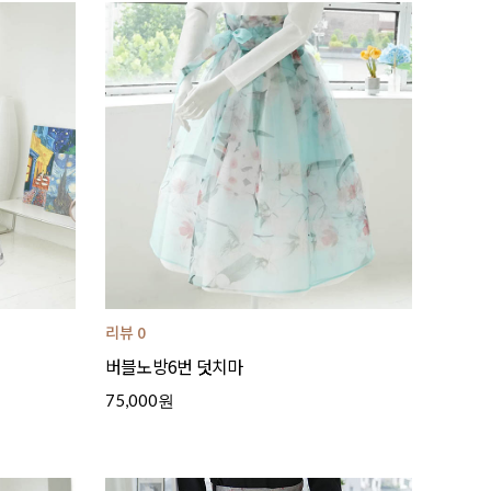
리뷰 0
버블노방6번 덧치마
75,000원