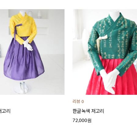
리뷰 0
저고리
한글녹색 저고리
72,000원