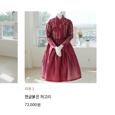
리뷰 1
한글붉은 저고리
72,000원