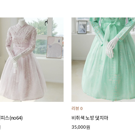
리뷰 0
스(no64)
비취색 노방 덧치마
원
35,000원