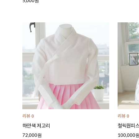
5,000원
리뷰 0
리뷰 0
하얀색 저고리
철릭원피스(
72,000원
100,000