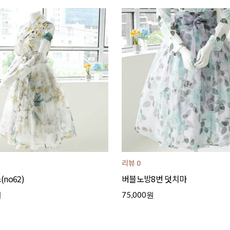
리뷰 0
no62)
버블노방8번 덧치마
원
75,000원