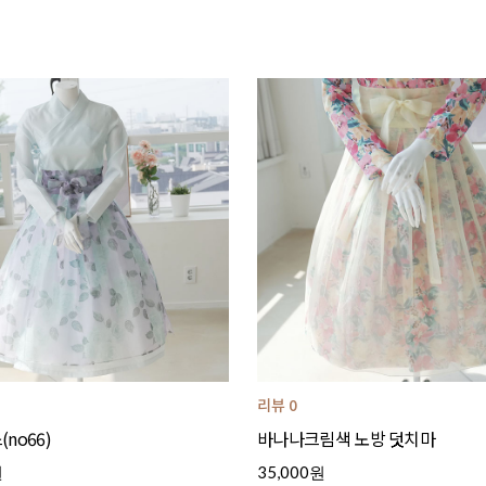
리뷰 0
no66)
바나나크림색 노방 덧치마
원
35,000원