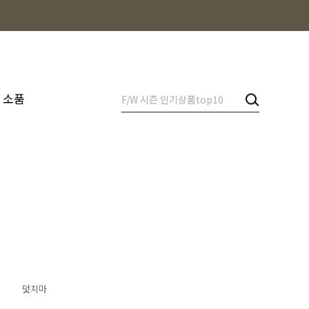
소품
덧치마