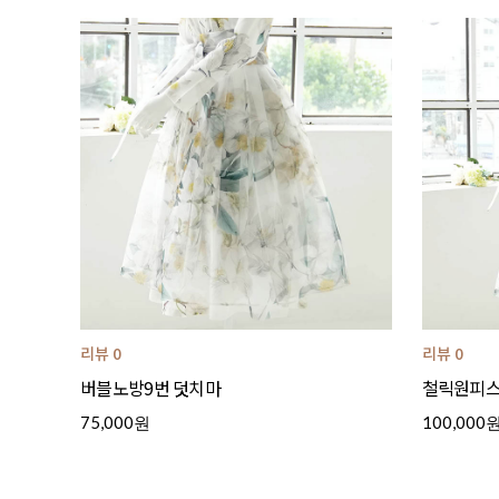
리뷰 0
리뷰 0
버블노방9번 덧치마
철릭원피스(
75,000원
100,000