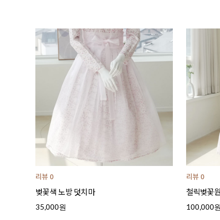
리뷰 0
리뷰 0
벚꽃색 노방 덧치마
철릭벚꽃원피
35,000원
100,000