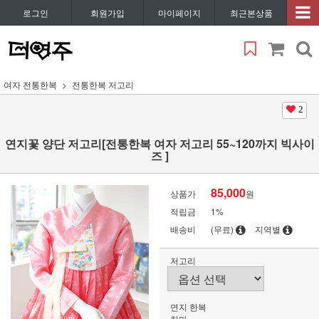
로그인
회원가입
마이페이지
최근본상품
여자 전통한복
전통한복 저고리
2
연지꽃 양단 저고리[전통한복 여자 저고리 55~120까지 빅사이
즈 ]
85,000
상품가
원
적립금
1%
배송비
(무료)
지역별
저고리
연지 한복
치마