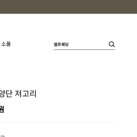
소품
양단 저고리
원
1%