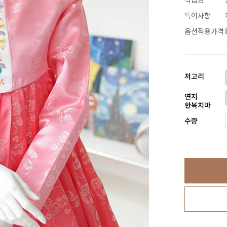
특이사항
옵션적용가격
저고리
연지
한복치마
수량