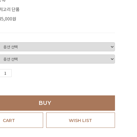
저고리 단품
85,000
원
BUY
CART
WISH LIST