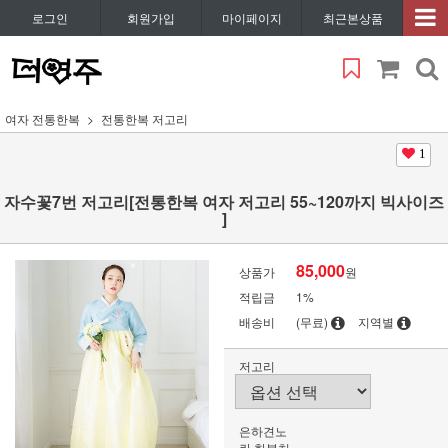
로그인
회원가입
마이페이지
최근본상품
여자 전통한복
전통한복 저고리
1
자수꽃7번 저고리[전통한복 여자 저고리 55~120까지 빅사이즈
]
85,000
상품가
원
적립금
1%
배송비
(무료)
지역별
저고리
은하견노
란 한복치